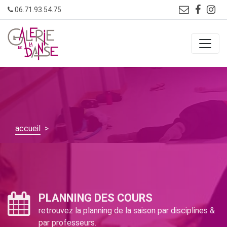
Skip
06.71.93.54.75
to
content
accueil
>
PLANNING DES COURS
retrouvez la planning de la saison par disciplines &
par professeurs.