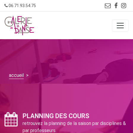
Skip
06.71.93.54.75
to
content
accueil
>
PLANNING DES COURS
retrouvez la planning de la saison par disciplines &
par professeurs.