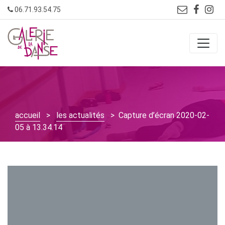
Skip
06.71.93.54.75
to
content
accueil
>
les actualités
> Capture d’écran 2020-02-
05 à 13.34.14