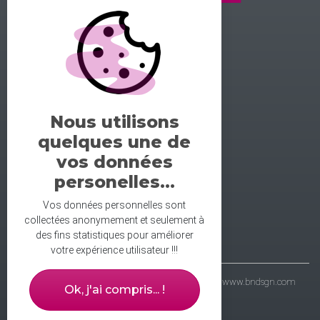
GALERIE DE LA DANSE
1 rue midol 25000 Besançon
tel: 06.71.93.54.75
Nous utilisons
contact@galeriedeladanse.fr
quelques une de
facebook/galeriedeladanse
vos données
instagram/lagaleriedeladanse
personelles...
Vos données personnelles sont
collectées anonymement et seulement à
des fins statistiques pour améliorer
votre expérience utilisateur !!!
- galerie de la danse © 2021 - wbdsgn & wbdvp :
www.bndsgn.com
Ok, j'ai compris... !