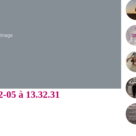
Image
-05 à 13.32.31