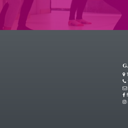
G
1
f