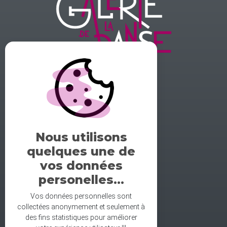
GALERIE DE LA DANSE
1 rue midol 25000 Besançon
tel: 06.71.93.54.75
Nous utilisons
contact@galeriedeladanse.fr
quelques une de
facebook/galeriedeladanse
vos données
instagram/lagaleriedeladanse
personelles...
Vos données personnelles sont
collectées anonymement et seulement à
des fins statistiques pour améliorer