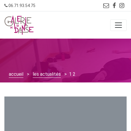
Skip
06.71.93.54.75
to
content
accueil
>
les actualités
> 1 2