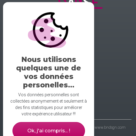
GALERIE DE LA DANSE
1 rue midol 25000 Besançon
tel: 06.71.93.54.75
Nous utilisons
contact@galeriedeladanse.fr
quelques une de
facebook/galeriedeladanse
vos données
instagram/lagaleriedeladanse
personelles...
Vos données personnelles sont
collectées anonymement et seulement à
des fins statistiques pour améliorer
votre expérience utilisateur !!!
- galerie de la danse © 2021 - wbdsgn & wbdvp :
www.bndsgn.com
Ok, j'ai compris... !